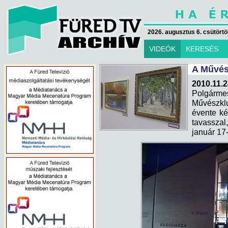
2026. augusztus 6. csütörtök
VIDEÓK
KERESÉS
A Művész
2010.11.2
Polgárme
Művészklu
évente két
tavasszal,
január 17-