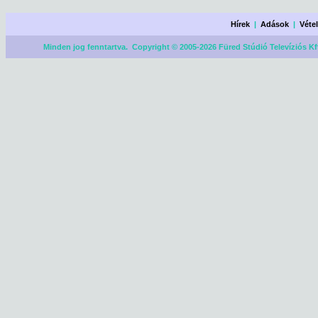
Hírek
|
Adások
|
Véte
Minden jog fenntartva. Copyright © 2005-2026 Füred Stúdió Televíziós Kf