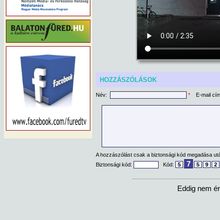
HOZZÁSZÓLÁSOK
Név:
*
E-mail cí
A hozzászólást csak a biztonsági kód megadása után
7
Biztonsági kód:
Kód:
5
5
9
2
Eddig nem ér