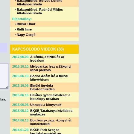
•
Balatonfüred, Eötvös Loránd
Általános Iskola
•
Balatonfüred, Radnóti Miklós
Általános Iskola
Riportalany:
•
Burka Tibor
•
Ridli Imre
•
Nagy Gergő
KAPCSOLÓDÓ VIDEÓK (38)
2017.06.09.
A kémia, a fizika és az
irodalom
2016.10.10.
Mélygarázs lesz a Zákonyi
utcai parkoló
2016.06.10.
Bodor Ádám író a füredi
könyvhéten
2015.10.09.
Elnöki ügy(ek)
Balatonfüreden
2015.06.15.
Halálos gyermekbaleset a
Noszlopy utcában
kra.
2015.06.06.
Ünnepe a könyvnek
2015.05.10.
BKSE-Tatabánya kézilabda-
mérkőzés
2014.06.13.
Bor, könyv, jazz -könyvhét
koncertekkel
2014.01.29.
BKSE-Pick Szeged
kézilabda-mérkőzés