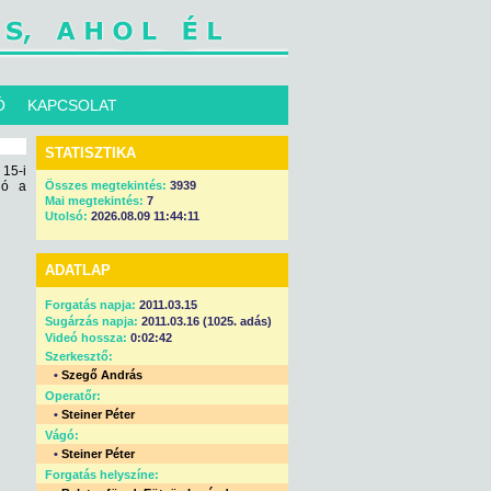
Ó
KAPCSOLAT
STATISZTIKA
15-i
ló a
Összes megtekintés:
3939
Mai megtekintés:
7
Utolsó:
2026.08.09 11:44:11
ADATLAP
Forgatás napja:
2011.03.15
Sugárzás napja:
2011.03.16 (1025. adás)
Videó hossza:
0:02:42
Szerkesztő:
•
Szegő András
Operatőr:
•
Steiner Péter
Vágó:
•
Steiner Péter
Forgatás helyszíne: