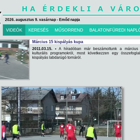
2026. augusztus 9. vasárnap - Emőd napja
VIDEÓK
KERESÉS
MŰSORREND
BALATONFÜREDI NAPL
Március 15 kispályás kupa
2011.03.15. •
A híradóban már beszámoltunk a március 
kulturális programokról, most következzen egy összefogla
kispályás labdarúgó tornáról.