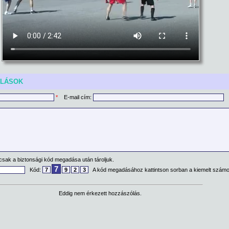
ÓLÁSOK
*
E-mail cím:
csak a biztonsági kód megadása után tároljuk.
7
Kód:
7
9
2
3
A kód megadásához kattintson sorban a kiemelt számo
Eddig nem érkezett hozzászólás.