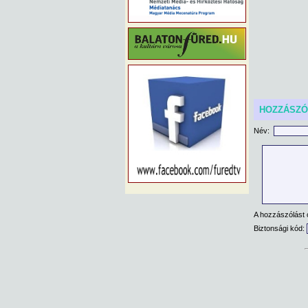
HOZZÁSZ
Név:
A hozzászólást 
Biztonsági kód: