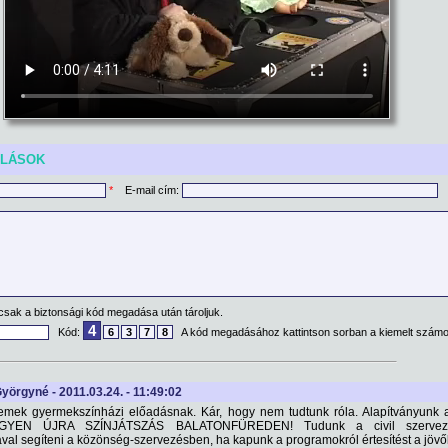
ÓLÁSOK
*
E-mail cím:
csak a biztonsági kód megadása után tároljuk.
4
Kód:
6
3
7
8
A kód megadásához kattintson sorban a kiemelt számo
yörgyné - 2011.03.24. - 11:49:02
emek gyermekszínházi előadásnak. Kár, hogy nem tudtunk róla. Alapítványunk a
LEGYEN ÚJRA SZÍNJÁTSZÁS BALATONFÜREDEN! Tudunk a civil szervez
val segíteni a közönség-szervezésben, ha kapunk a programokról értesítést a jöv