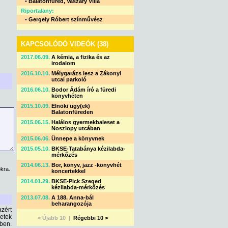
•
Balatonfüred, Vaszary Villa
Riportalany:
•
Gergely Róbert színművész
KAPCSOLÓDÓ VIDEÓK (38)
2017.06.09.
A kémia, a fizika és az
irodalom
2016.10.10.
Mélygarázs lesz a Zákonyi
utcai parkoló
2016.06.10.
Bodor Ádám író a füredi
könyvhéten
2015.10.09.
Elnöki ügy(ek)
Balatonfüreden
2015.06.15.
Halálos gyermekbaleset a
Noszlopy utcában
2015.06.06.
Ünnepe a könyvnek
2015.05.10.
BKSE-Tatabánya kézilabda-
mérkőzés
2014.06.13.
Bor, könyv, jazz -könyvhét
kra.
koncertekkel
2014.01.29.
BKSE-Pick Szeged
kézilabda-mérkőzés
2013.07.08.
A 188. Anna-bál
beharangozója
zért
etek
< Újabb 10 |
Régebbi 10 >
őben.