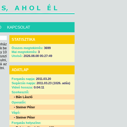
Ó
KAPCSOLAT
STATISZTIKA
ínház
ák be
Összes megtekintés:
3699
gy 10
Mai megtekintés:
3
kuszi
Utolsó:
2026.08.08 05:27:49
ulni,
ná az
tni.
ADATLAP
Forgatás napja:
2011.03.20
Sugárzás napja:
2011.03.23 (1026. adás)
Videó hossza:
0:04:11
Szerkesztő:
•
Bán László
Operatőr:
•
Steiner Péter
Vágó:
•
Steiner Péter
Forgatás helyszíne: