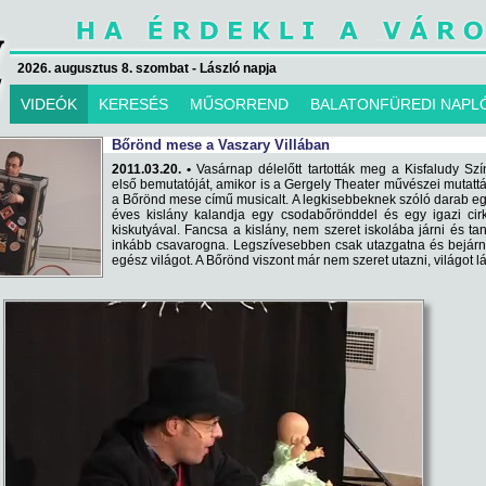
2026. augusztus 8. szombat - László napja
VIDEÓK
KERESÉS
MŰSORREND
BALATONFÜREDI NAPL
Bőrönd mese a Vaszary Villában
2011.03.20. •
Vasárnap délelőtt tartották meg a Kisfaludy Sz
első bemutatóját, amikor is a Gergely Theater művészei mutatt
a Bőrönd mese című musicalt. A legkisebbeknek szóló darab e
éves kislány kalandja egy csodabőrönddel és egy igazi cir
kiskutyával. Fancsa a kislány, nem szeret iskolába járni és tan
inkább csavarogna. Legszívesebben csak utazgatna és bejár
egész világot. A Bőrönd viszont már nem szeret utazni, világot lá