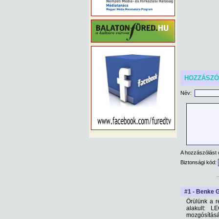
HOZZÁSZ
Név:
A hozzászólást 
Biztonsági kód:
#1 - Benke G
Örülünk a r
alakult: 
mozgósításá