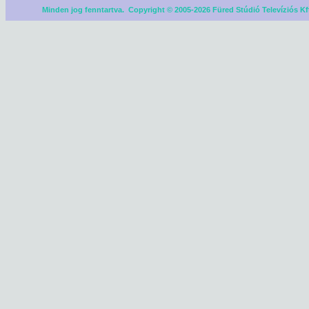
Minden jog fenntartva. Copyright © 2005-2026 Füred Stúdió Televíziós Kf