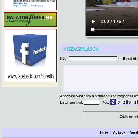
HOZZÁSZÓLÁSOK
Név:
*
E-mail cí
A hozzászólást csak a biztonsági kód megadása után
2
Biztonsági kód:
Kód:
6
2
6
1
Eddig nem é
Hírek
|
Adások
|
Véte