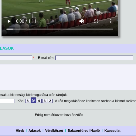
ÓLÁSOK
*
E-mail cím:
csak a biztonsági kód megadása után tároljuk.
9
Kód:
8
9
3
2
A kód megadásához kattintson sorban a kiemelt számo
Eddig nem érkezett hozzászólás.
Hírek
|
Adások
|
Vételkörzet
|
Balatonfüredi Napló
|
Kapcsolat