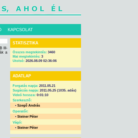
Ó
KAPCSOLAT
STATISZTIKA
 III-
ák a
Összes megtekintés:
3460
Mai megtekintés:
3
Utolsó:
2026.08.09 02:36:06
ADATLAP
Forgatás napja:
2011.05.21
Sugárzás napja:
2011.05.25 (1035. adás)
Videó hossza:
0:01:10
Szerkesztő:
•
Szegő András
Operatőr:
•
Steiner Péter
Vágó:
•
Steiner Péter