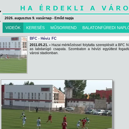
2026. augusztus 9. vasárnap - Emőd napja
VIDEÓK
KERESÉS
MŰSORREND
BALATONFÜREDI NAPL
BFC - Héviz FC
2011.05.21. •
Hazai mérkőzéssel folytatta szereplését a BFC NB
as labdarúgó csapata. Szombaton a hévízi együttest fogadt
városi stadionban.