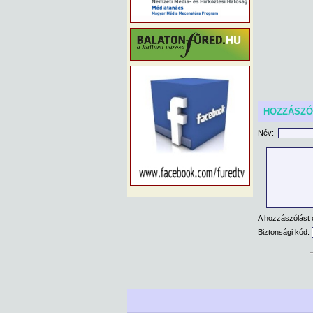
HOZZÁSZ
Név:
A hozzászólást 
Biztonsági kód: