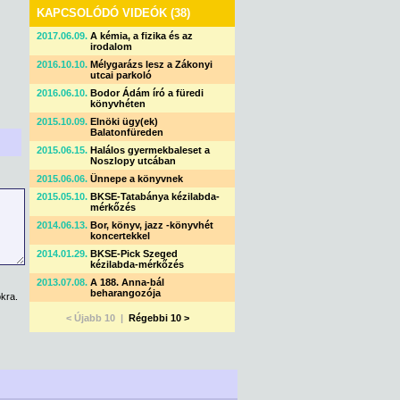
KAPCSOLÓDÓ VIDEÓK (38)
2017.06.09.
A kémia, a fizika és az
irodalom
2016.10.10.
Mélygarázs lesz a Zákonyi
utcai parkoló
2016.06.10.
Bodor Ádám író a füredi
könyvhéten
2015.10.09.
Elnöki ügy(ek)
Balatonfüreden
2015.06.15.
Halálos gyermekbaleset a
Noszlopy utcában
2015.06.06.
Ünnepe a könyvnek
2015.05.10.
BKSE-Tatabánya kézilabda-
mérkőzés
2014.06.13.
Bor, könyv, jazz -könyvhét
koncertekkel
2014.01.29.
BKSE-Pick Szeged
kézilabda-mérkőzés
2013.07.08.
A 188. Anna-bál
beharangozója
kra.
< Újabb 10 |
Régebbi 10 >