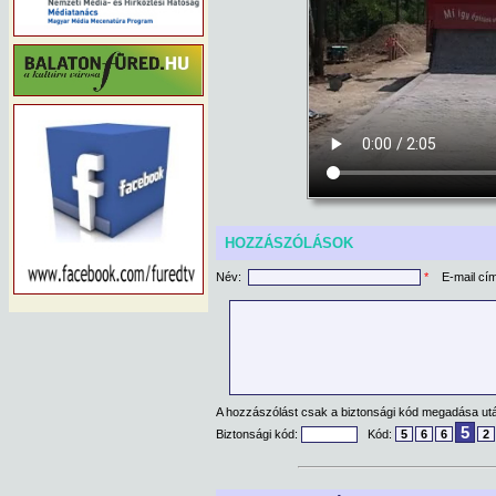
HOZZÁSZÓLÁSOK
Név:
*
E-mail cí
A hozzászólást csak a biztonsági kód megadása után
5
Biztonsági kód:
Kód:
5
6
6
2