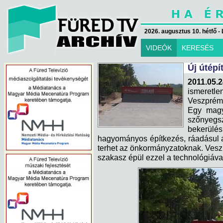
2026. augusztus 10. hétfő - 
VIDEÓK
KERESÉS
Új útépí
2011.05.
ismeretl
Veszprémb
Egy magya
szőnyegs
bekerülé
hagyományos építkezés, ráadásul 
terhet az önkormányzatoknak. Vesz
szakasz épül ezzel a technológiáva