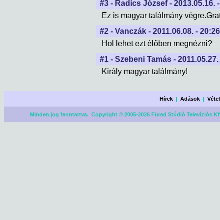
#3 - Radics József - 2013.05.16. 
Ez is magyar találmány végre.Grat
#2 - Vanczák - 2011.06.08. - 20:2
Hol lehet ezt élőben megnézni?
#1 - Szebeni Tamás - 2011.05.27. 
Király magyar találmány!
Hírek
|
Adások
|
Véte
Minden jog fenntartva. Copyright © 2005-2026 Füred Stúdió Televíziós Kf