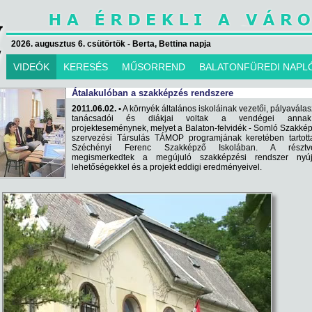
2026. augusztus 6. csütörtök - Berta, Bettina napja
VIDEÓK
KERESÉS
MŰSORREND
BALATONFÜREDI NAPL
Átalakulóban a szakképzés rendszere
2011.06.02. •
A környék általános iskoláinak vezetői, pályaválas
tanácsadói és diákjai voltak a vendégei ann
projekteseménynek, melyet a Balaton-felvidék - Somló Szakké
szervezési Társulás TÁMOP programjának keretében tartott
Széchényi Ferenc Szakképző Iskolában. A résztv
megismerkedtek a megújuló szakképzési rendszer nyújt
lehetőségekkel és a projekt eddigi eredményeivel.