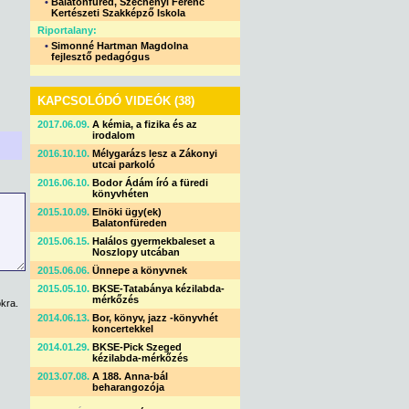
•
Balatonfüred, Széchényi Ferenc
Kertészeti Szakképző Iskola
Riportalany:
•
Simonné Hartman Magdolna
fejlesztő pedagógus
KAPCSOLÓDÓ VIDEÓK (38)
2017.06.09.
A kémia, a fizika és az
irodalom
2016.10.10.
Mélygarázs lesz a Zákonyi
utcai parkoló
2016.06.10.
Bodor Ádám író a füredi
könyvhéten
2015.10.09.
Elnöki ügy(ek)
Balatonfüreden
2015.06.15.
Halálos gyermekbaleset a
Noszlopy utcában
2015.06.06.
Ünnepe a könyvnek
2015.05.10.
BKSE-Tatabánya kézilabda-
mérkőzés
kra.
2014.06.13.
Bor, könyv, jazz -könyvhét
koncertekkel
2014.01.29.
BKSE-Pick Szeged
kézilabda-mérkőzés
2013.07.08.
A 188. Anna-bál
beharangozója