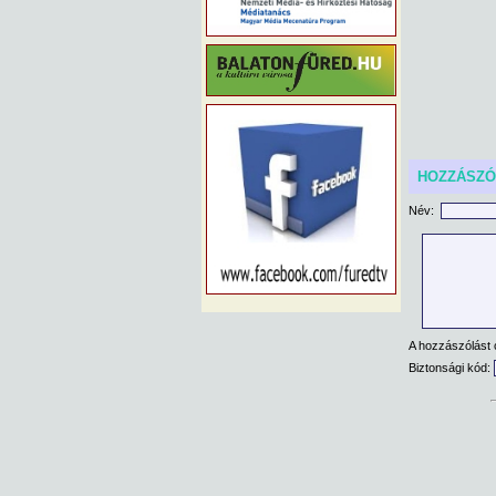
HOZZÁSZ
Név:
A hozzászólást 
Biztonsági kód: