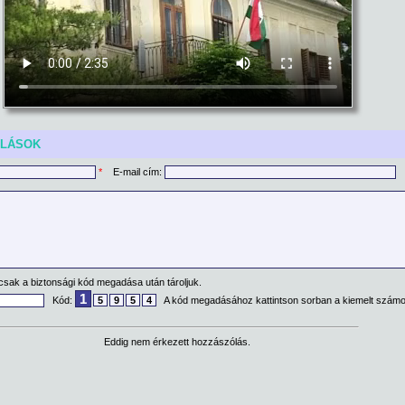
ÓLÁSOK
*
E-mail cím:
csak a biztonsági kód megadása után tároljuk.
1
Kód:
5
9
5
4
A kód megadásához kattintson sorban a kiemelt számo
Eddig nem érkezett hozzászólás.