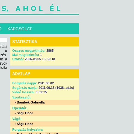
Ó
KAPCSOLAT
STATISZTIKA
ztási
ak a
Összes megtekintés:
3865
pzés-
Mai megtekintés:
1
ak a
Utolsó:
2026.08.05 15:52:18
evők
otta
ADATLAP
Forgatás napja:
2011.06.02
Sugárzás napja:
2011.06.15 (1038. adás)
Videó hossza:
0:02:35
Szerkesztő:
•
Bambek Gabriella
Operatőr:
•
Sági Tibor
Vágó:
•
Sági Tibor
Forgatás helyszíne: