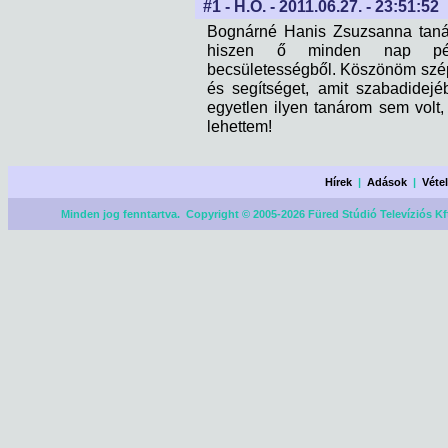
#1 - H.O. - 2011.06.27. - 23:51:52
Bognárné Hanis Zsuzsanna tanár
hiszen ő minden nap példá
becsületességből. Köszönöm szépe
és segítséget, amit szabadidejé
egyetlen ilyen tanárom sem volt
lehettem!
Hírek
|
Adások
|
Véte
Minden jog fenntartva. Copyright © 2005-2026 Füred Stúdió Televíziós Kf