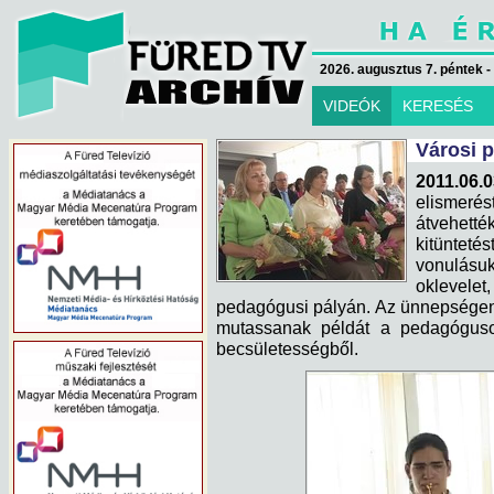
2026. augusztus 7. péntek -
VIDEÓK
KERESÉS
Városi 
2011.06.0
elismeré
átvehett
kitünteté
vonulásu
oklevelet
pedagógusi pályán. Az ünnepségen 
mutassanak példát a pedagógusok
becsületességből.