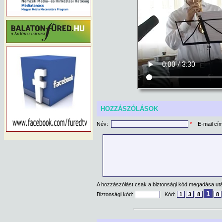
HOZZÁSZÓLÁSOK
Név:
*
E-mail cí
A hozzászólást csak a biztonsági kód megadása után
1
Biztonsági kód:
Kód:
1
3
8
8