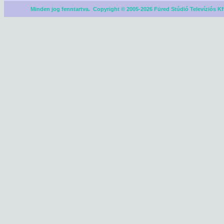
Minden jog fenntartva. Copyright © 2005-2026 Füred Stúdió Televíziós Kf