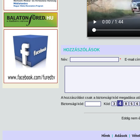
HOZZÁSZÓLÁSOK
Név:
*
E-mail cí
A hozzászólást csak a biztonsági kód megadása után
4
Biztonsági kód:
Kód:
3
8
5
6
Eddig nem é
Hírek
|
Adások
|
Véte