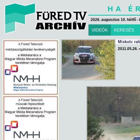
2026. augusztus 10. hétfő - 
VIDEÓK
KERESÉS
Miskolc ral
2011.05.26. •