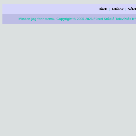
Hírek
|
Adások
|
Véte
Minden jog fenntartva. Copyright © 2005-2026 Füred Stúdió Televíziós Kf