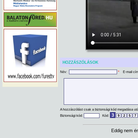
HOZZÁSZÓLÁSOK
Név:
*
E-mail cí
A hozzászólást csak a biztonsági kód megadása után
3
Biztonsági kód:
Kód:
9
2
5
7
Eddig nem ér