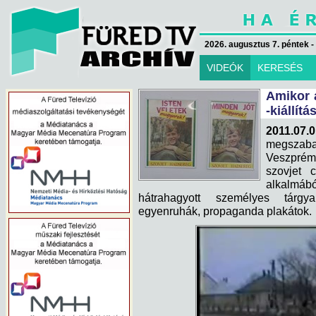
2026. augusztus 7. péntek -
VIDEÓK
KERESÉS
Amikor 
-kiállítá
2011.0
megszab
Veszpré
szovjet 
alkalmábó
hátrahagyott személyes tárgyak
egyenruhák, propaganda plakátok.