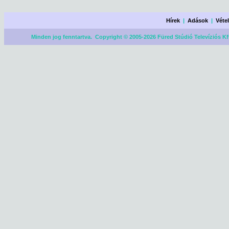
Hírek
|
Adások
|
Véte
Minden jog fenntartva. Copyright © 2005-2026 Füred Stúdió Televíziós Kf