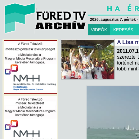
2026. augusztus 7. péntek -
VIDEÓK
KERESÉS
A Lisa n
2011.07.1
szerezte 
történelm
több mint 