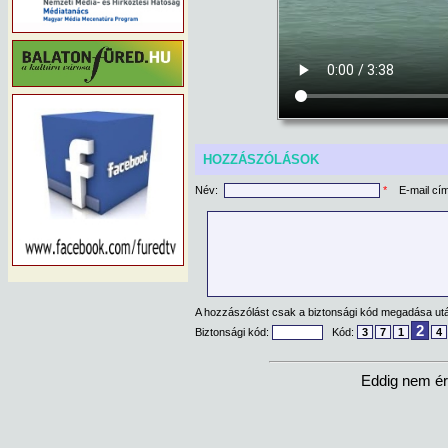
HOZZÁSZÓLÁSOK
Név:
*
E-mail cí
A hozzászólást csak a biztonsági kód megadása után
2
Biztonsági kód:
Kód:
3
7
1
4
Eddig nem ér