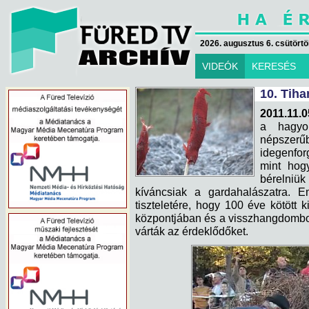
2026. augusztus 6. csütörtök
VIDEÓK
KERESÉS
10. Tiha
2011.11.0
a hagyom
népsze
idegenfor
mint hog
bérelniük 
kíváncsiak a gardahalászatra. E
tiszteletére, hogy 100 éve kötött
központjában és a visszhangdombo
várták az érdeklődőket.