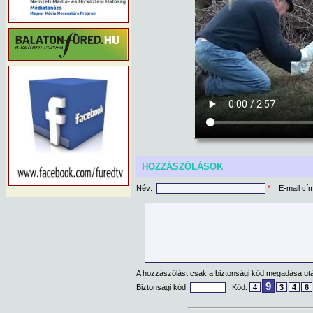
HOZZÁSZÓLÁSOK
Név:
*
E-mail cí
A hozzászólást csak a biztonsági kód megadása után
9
Biztonsági kód:
Kód:
4
3
4
6