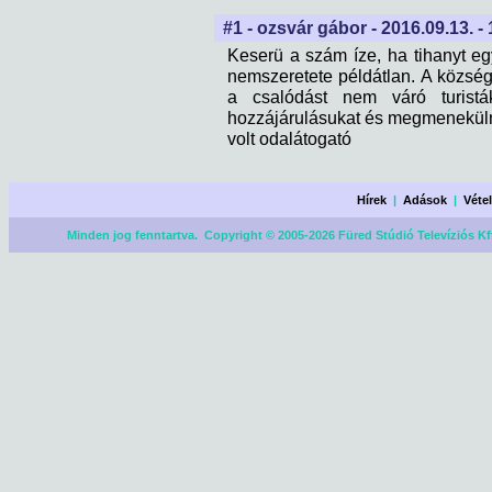
#1 - ozsvár gábor - 2016.09.13. -
Keserü a szám íze, ha tihanyt eg
nemszeretete példátlan. A község
a csalódást nem váró turistá
hozzájárulásukat és megmeneküln
volt odalátogató
Hírek
|
Adások
|
Véte
Minden jog fenntartva. Copyright © 2005-2026 Füred Stúdió Televíziós Kf