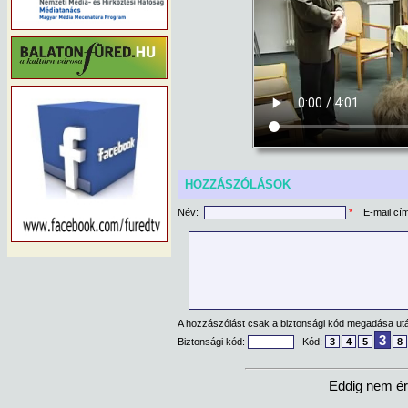
HOZZÁSZÓLÁSOK
Név:
*
E-mail cí
A hozzászólást csak a biztonsági kód megadása után
3
Biztonsági kód:
Kód:
3
4
5
8
Eddig nem ér