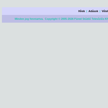
Hírek
|
Adások
|
Véte
Minden jog fenntartva. Copyright © 2005-2026 Füred Stúdió Televíziós Kf