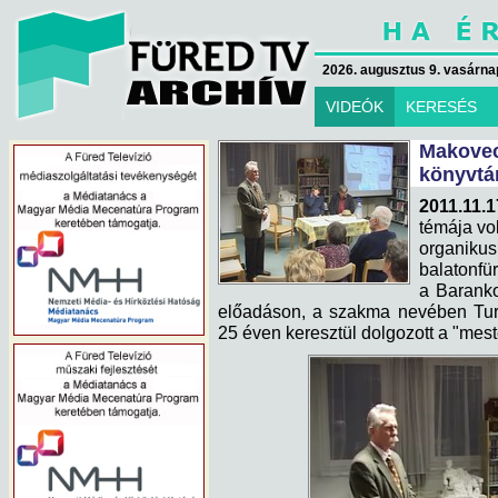
2026. augusztus 9. vasárna
VIDEÓK
KERESÉS
Makov
könyvtá
2011.11.1
témája vo
organikus
balatonfü
a Baranko
előadáson, a szakma nevében Turi
25 éven keresztül dolgozott a "meste