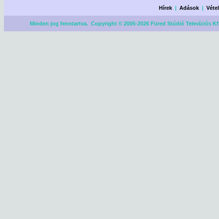
Hírek
|
Adások
|
Véte
Minden jog fenntartva. Copyright © 2005-2026 Füred Stúdió Televíziós Kf