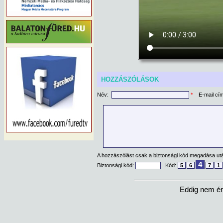
HOZZÁSZÓLÁSOK
Név:
*
E-mail cí
A hozzászólást csak a biztonsági kód megadása után
4
Biztonsági kód:
Kód:
5
6
7
1
Eddig nem ér