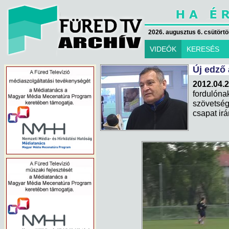
2026. augusztus 6. csütörtök
VIDEÓK
KERESÉS
Új edző
2012.04.2
fordulón
szövetség
csapat irá