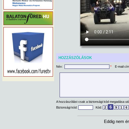
HOZZÁSZÓLÁSOK
Név:
*
E-mail cí
A hozzászólást csak a biztonsági kód megadása után
6
Biztonsági kód:
Kód:
2
9
1
6
Eddig nem ér