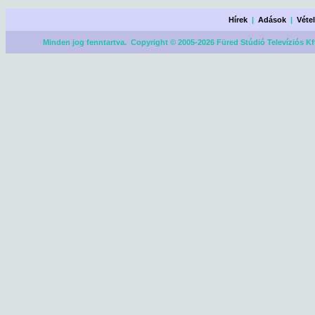
Hírek
|
Adások
|
Véte
Minden jog fenntartva. Copyright © 2005-2026 Füred Stúdió Televíziós Kf