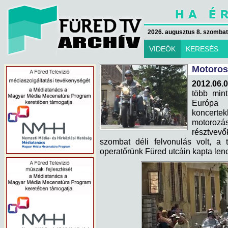
2026. augusztus 8. szombat 
VIDEÓK
KERESÉS
Motoros
2012.06.0
több mint
Európa
koncerte
motorozá
résztvevő
szombat déli felvonulás volt, a 
operatőrünk Füred utcáin kapta len