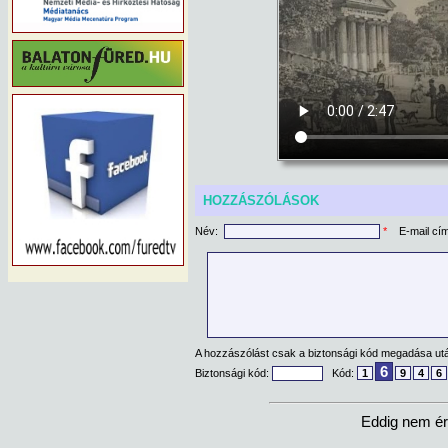
HOZZÁSZÓLÁSOK
Név:
*
E-mail cí
A hozzászólást csak a biztonsági kód megadása után
6
Biztonsági kód:
Kód:
1
9
4
6
Eddig nem ér