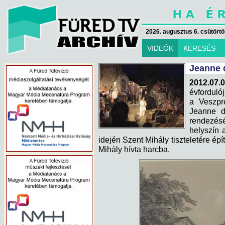
2026. augusztus 6. csütörtök
VIDEÓK
KERESÉS
Jeanne 
2012.07.0
évforduló
a Veszpr
Jeanne d'
rendezés
helyszín 
idején Szent Mihály tiszteletére épí
Mihály hívta harcba.