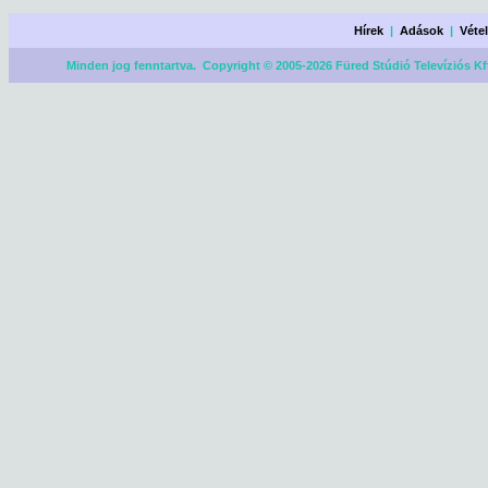
Hírek
|
Adások
|
Véte
Minden jog fenntartva. Copyright © 2005-2026 Füred Stúdió Televíziós Kf