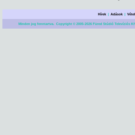
Hírek
|
Adások
|
Véte
Minden jog fenntartva. Copyright © 2005-2026 Füred Stúdió Televíziós Kf