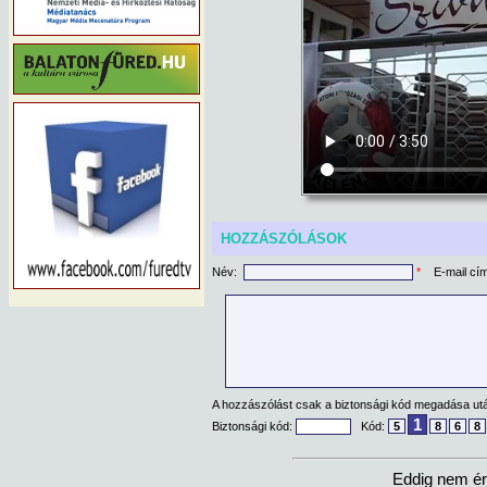
HOZZÁSZÓLÁSOK
Név:
*
E-mail cí
A hozzászólást csak a biztonsági kód megadása után
1
Biztonsági kód:
Kód:
5
8
6
8
Eddig nem ér