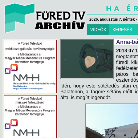
2026. augusztus 7. péntek -
VIDEÓK
KERESÉS
Anna-bál
2013.07.
megtarto
füredi ki
fedélzeté
páros be
esztendő
idén, hogy este sötétedés után eg
Balatonon, a Tagore sétány előtt, í
által is megírt legendát.