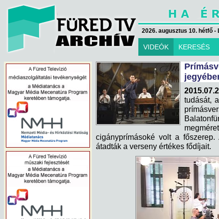
2026. augusztus 10. hétfő - 
VIDEÓK
KERESÉS
Prímásv
jegyébe
2015.07.2
tudását, 
prímásv
Balatonf
megmér
cigányprímásoké volt a főszerep.
átadták a verseny értékes fődíjait.