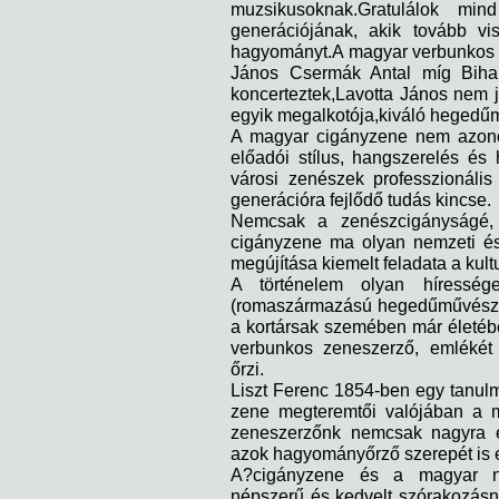
muzsikusoknak.Gratulálok mi
generációjának, akik tovább vis
hagyományt.A magyar verbunkos "vi
János Csermák Antal míg Bihar
koncerteztek,Lavotta János nem j
egyik megalkotója,kiváló hegedű
A magyar cigányzene nem azonos
előadói stílus, hangszerelés é
városi zenészek professzionális 
generációra fejlődő tudás kincse.
Nemcsak a zenészcigányságé
cigányzene ma olyan nemzeti és
megújítása kiemelt feladata a kul
A történelem olyan híresség
(romaszármazású hegedűművész, v
a kortársak szemében már életéb
verbunkos zeneszerző, emlékét 
őrzi.
Liszt Ferenc 1854-ben egy tanul
zene megteremtői valójában a m
zeneszerzőnk nemcsak nagyra ér
azok hagyományőrző szerepét is e
A?cigányzene és a magyar n
népszerű és kedvelt szórakozásn