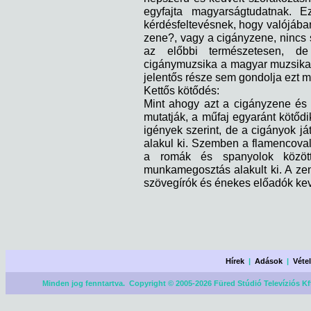
egyfajta magyarságtudatnak. E
kérdésfeltevésnek, hogy valójába
zene?, vagy a cigányzene, nincs
az előbbi természetesen, de 
cigánymuzsika a magyar muzsika,
jelentős része sem gondolja ezt 
Kettős kötődés:
Mint ahogy azt a cigányzene és
mutatják, a műfaj egyaránt kötőd
igények szerint, de a cigányok já
alakul ki. Szemben a flamencoval 
a romák és spanyolok közöt
munkamegosztás alakult ki. A ze
szövegírók és énekes előadók kevé
Hírek
|
Adások
|
Véte
Minden jog fenntartva. Copyright © 2005-2026 Füred Stúdió Televíziós Kf