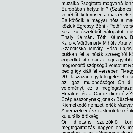
muzsika ?segítette magyarrá lenn
Európában helytállni? (Szabolcsi
zenéből, különösen annak énekelh
És kötődik a magyar nóta a mag
köztük Egressy Béni - Petőfi vers
kora költészetéből válogatott m
Thaly Kálmán, Tóth Kálmán, Bo
Károly, Vörösmarty Mihály, Arany 
Szabolcska Mihály, Pósa Lajos
bukkan fel a nóták szövegírói 
engedték át nótának legnagyobb po
megrendítő szépségű verset írt R
pedig így kiált fel versében: "Mag
20.-ik század egyik legjelesebb 
az igazi mulandóságot Ön dile
véleményt, ez a megfogalmazá
Horatius és a Carpe diem érzé?
Szép asszonynak; jónak / Büszkén
Kiemelkedő nemzeti érték Magyar
A nemzeti érték szakterületenkénti
kulturális örökség
Ön dilettáns szerzőkről ko
megfogalmazás nagyon erős meré