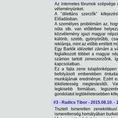
Az internetes fórumok szépsége a
véleményünket.
A "dilettáns szerzők" kifejez
Előadásban.
A személyes problémám az, hogy
nóta stb. van előtérbee helyez
közvélemény igazi magyar népze
különb, szebb, gyönyörűbb, cs
reklámja, mint az előbb említett m
Egy Bartók idézettel zárnám a v
foglalkozott többet a magyar né
számon tartott zeneszerzőnk, í
kapcsolatban.
Ez a fajta zene tulajdonképpen
befolyásolt emberekben öntudat
munkájának eredménye. Ezért e
tökéletesség megtestesítői. V
legkisebb formában, legszer
gondolatot legtökéletesebben kife
#3 - Radics Tibor - 2015.08.10. - 
Tisztelt Ismeretlen zenekritiku
ismeretlenség homályában burkoló