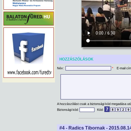
HOZZÁSZÓLÁSOK
Név:
*
E-mail cí
A hozzászólást csak a biztonsági kód megadása után
7
Biztonsági kód:
Kód:
8
9
2
9
#4 - Radics Tibornak - 2015.08.14