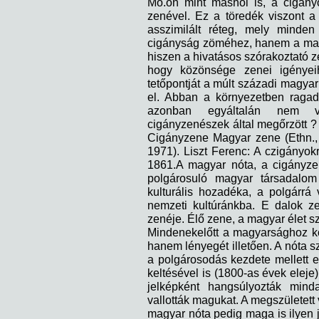
Mo.on mint máshol is, a cigány
zenével. Ez a töredék viszont a
asszimilált réteg, mely minden
cigányság zöméhez, hanem a magy
hiszen a hivatásos szórakoztató 
hogy közönsége zenei igényeih
tetőpontját a múlt századi magyar 
el. Abban a környezetben ragad
azonban egyáltalán nem vo
cigányzenészek által megőrzött ?
Cigányzene Magyar zene (Ethn., 1
1971). Liszt Ferenc: A czigányo
1861.A magyar nóta, a cigányz
polgárosuló magyar társadalom
kulturális hozadéka, a polgárrá
nemzeti kultúránkba. E dalok z
zenéje. Élő zene, a magyar élet sz
Mindenekelőtt a magyarsághoz k
hanem lényegét illetően. A nóta s
a polgárosodás kezdete mellett 
keltésével is (1800-as évek eleje)
jelképként hangsúlyozták mind
vallották magukat. A megszületett 
magyar nóta pedig maga is ilyen 