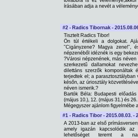
továbbra is ez véleménye,akkor
írásában adja a nevét a véleményé
#2 - Radics Tibornak - 2015.08.06
Tisztelt Radics Tibor!
Ön túl értékeli a dolgokat. Aj
"Cigányzene? Magya zene!", és
népzenéből idéznék is egy bekezd
?Városi népzenének, más néven 
szerkezetű dallamokat nevezhet
dilettáns szerzők komponáltak 
terjedtek el; a parasztosztályba
későn, az úriosztály közvetítésév
néven ismerik.?
Bartók Béla: Budapesti előadás
(május 10.), 12. (május 31.) és 26
Mégegyszer ajánlom figyelmébe a 
#1 - Radics Tibor - 2015.08.03. - 
A 2013-ban az első prímásverse
amely igazán kapcsolódik az A
lehetőséget teremt a nagy