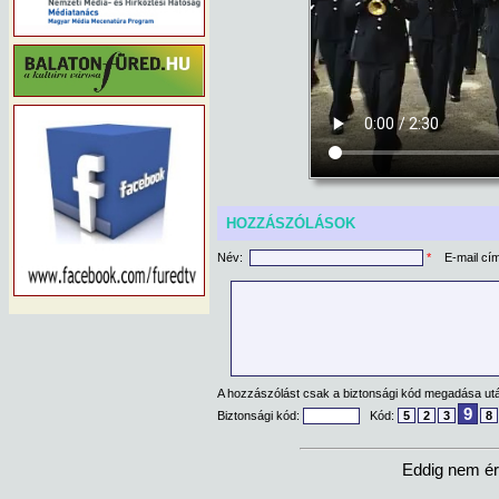
HOZZÁSZÓLÁSOK
Név:
*
E-mail cí
A hozzászólást csak a biztonsági kód megadása után
9
Biztonsági kód:
Kód:
5
2
3
8
Eddig nem ér