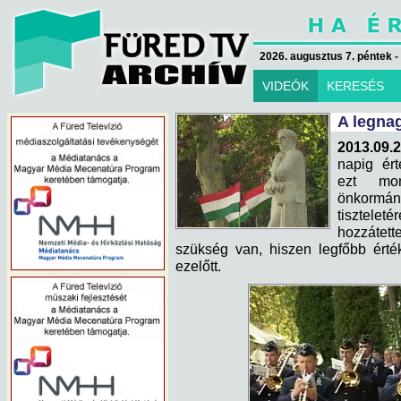
2026. augusztus 7. péntek -
VIDEÓK
KERESÉS
A legna
2013.09.2
napig ért
ezt mon
önkormán
tisztele
hozzátet
szükség van, hiszen legfőbb ért
ezelőtt.