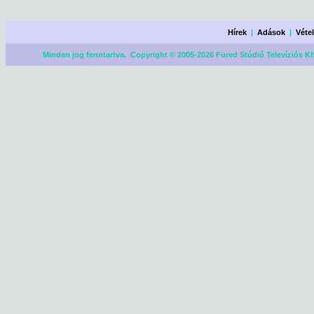
Hírek
|
Adások
|
Véte
Minden jog fenntartva. Copyright © 2005-2026 Füred Stúdió Televíziós Kf