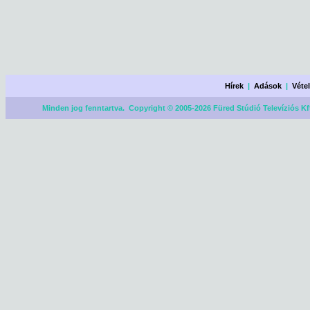
Hírek
|
Adások
|
Véte
Minden jog fenntartva. Copyright © 2005-2026 Füred Stúdió Televíziós Kf