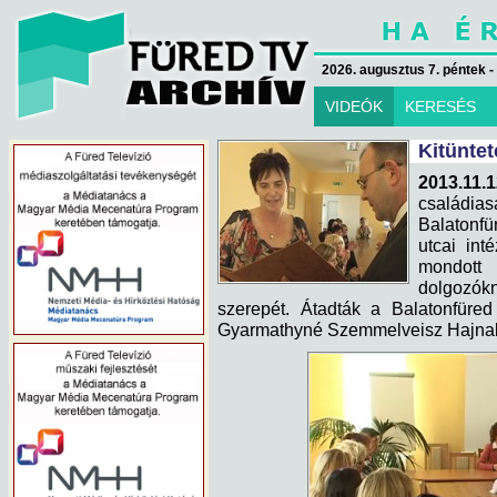
2026. augusztus 7. péntek -
VIDEÓK
KERESÉS
Kitüntet
2013.11.
családia
Balatonfü
utcai int
mondott
dolgozók
szerepét. Átadták a Balatonfüred
Gyarmathyné Szemmelveisz Hajnalk