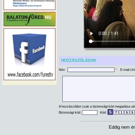
HOZZÁSZÓLÁSOK
Név:
*
E-mail cí
A hozzászólást csak a biztonsági kód megadása után
5
Biztonsági kód:
Kód:
7
1
5
5
Eddig nem ér