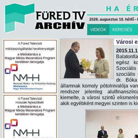
2026. augusztus 10. hétfő - 
VIDEÓK
KERESÉS
Városi e
2015.11.1
Balatonfü
egész ko
Szociáli
szociális
dr. Bóka
államnak komoly pótolnivalója van
rendszer jelenleg alulfinanszí
kiemelte, a városi szintű elismeré
akik egyébként megyei szinten is 