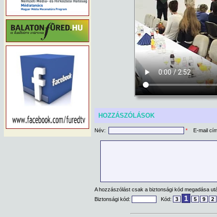
HOZZÁSZÓLÁSOK
Név:
*
E-mail cí
A hozzászólást csak a biztonsági kód megadása után
1
Biztonsági kód:
Kód:
3
5
9
2