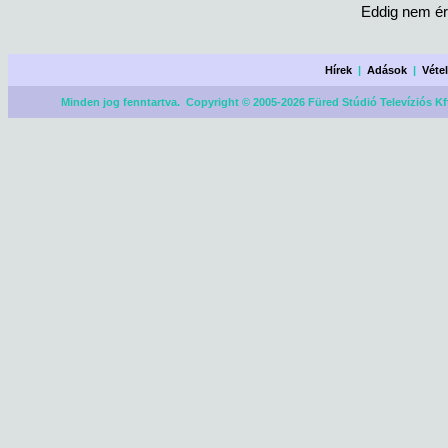
Eddig nem ér
Hírek
|
Adások
|
Véte
Minden jog fenntartva. Copyright © 2005-2026 Füred Stúdió Televíziós Kf