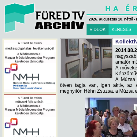
2026. augusztus 10. hétfő - 
VIDEÓK
KERESÉS
Kollektí
2014.08.2
nagyszab
amatőr mű
A műveket
Képzőművé
A Múzsa 
ötven tagja van, igen aktív, az
megnyitón Héhn Zsuzsa, a Múzsa e