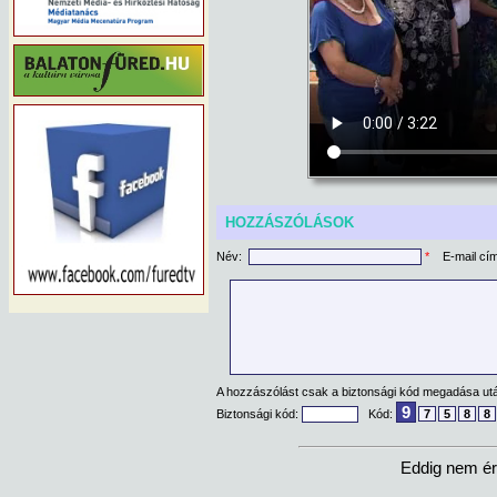
HOZZÁSZÓLÁSOK
Név:
*
E-mail cí
A hozzászólást csak a biztonsági kód megadása után
9
Biztonsági kód:
Kód:
7
5
8
8
Eddig nem ér