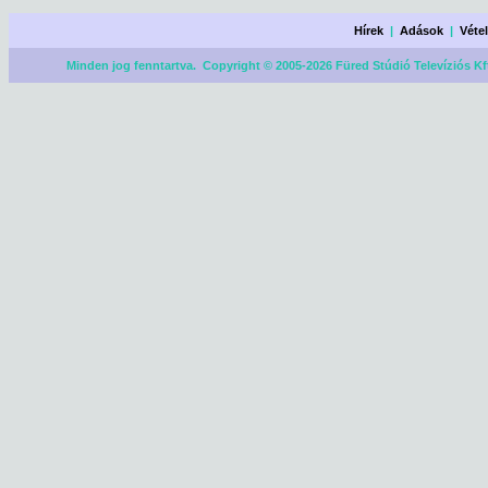
Hírek
|
Adások
|
Véte
Minden jog fenntartva. Copyright © 2005-2026 Füred Stúdió Televíziós Kf