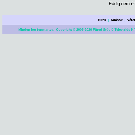
Eddig nem ér
Hírek
|
Adások
|
Véte
Minden jog fenntartva. Copyright © 2005-2026 Füred Stúdió Televíziós Kf