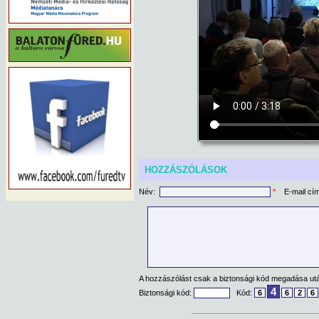
HOZZÁSZÓLÁSOK
Név:
*
E-mail cí
A hozzászólást csak a biztonsági kód megadása után
4
Biztonsági kód:
Kód:
6
6
2
6