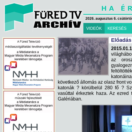
2026. augusztus 6. csütörtök
VIDEÓK
KERESÉS
Előadás
2015.01.
világhábo
az orosz
gyalogezr
feltöltöt
katonáin
következő állomás az olasz front v
katonák ? körülbelül 280 fő ? Sz
vasúttal érkeztek haza. Az ezred t
Galériában.