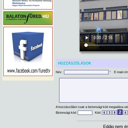
HOZZÁSZÓLÁSOK
Név:
*
E-mail cí
A hozzászólást csak a biztonsági kód megadása után
2
Biztonsági kód:
Kód:
6
3
8
6
Eddig nem ér