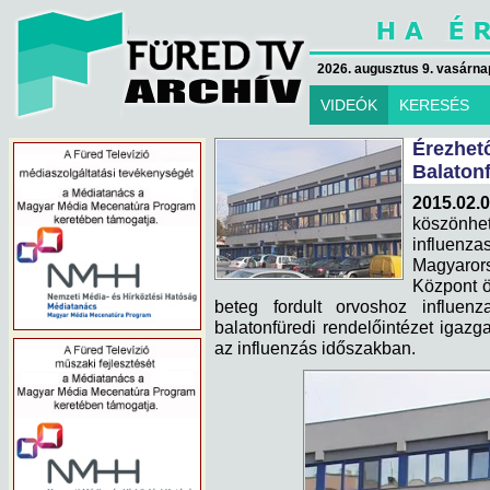
2026. augusztus 9. vasárna
VIDEÓK
KERESÉS
Érezhet
Balaton
2015.02
köszönh
influenza
Magyaro
Központ ö
beteg fordult orvoshoz influenz
balatonfüredi rendelőintézet igaz
az influenzás időszakban.