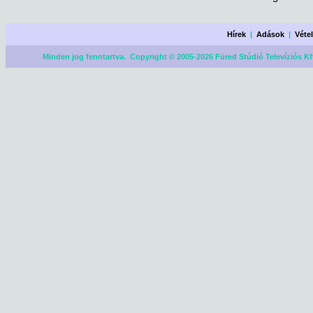
Hírek
|
Adások
|
Véte
Minden jog fenntartva. Copyright © 2005-2026 Füred Stúdió Televíziós Kf