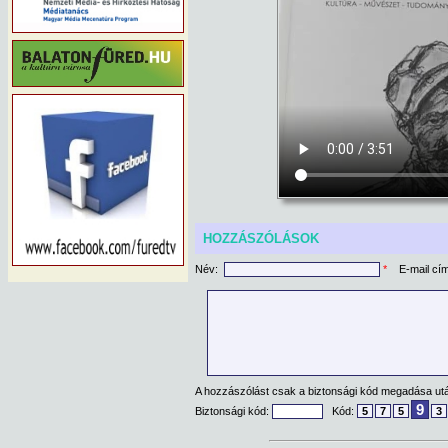
HOZZÁSZÓLÁSOK
Név:
*
E-mail cí
A hozzászólást csak a biztonsági kód megadása után
9
Biztonsági kód:
Kód:
5
7
5
3