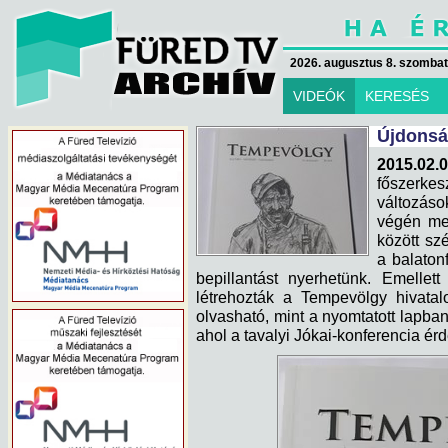
2026. augusztus 8. szombat 
VIDEÓK
KERESÉS
Újdonsá
2015.02.
főszerkesz
változáso
végén me
között szé
a balaton
bepillantást nyerhetünk. Emellet
létrehozták a Tempevölgy hivatal
olvasható, mint a nyomtatott lapba
ahol a tavalyi Jókai-konferencia é