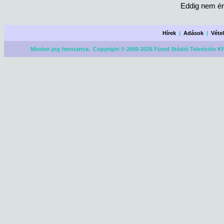
Eddig nem ér
Hírek
|
Adások
|
Véte
Minden jog fenntartva. Copyright © 2005-2026 Füred Stúdió Televíziós Kf