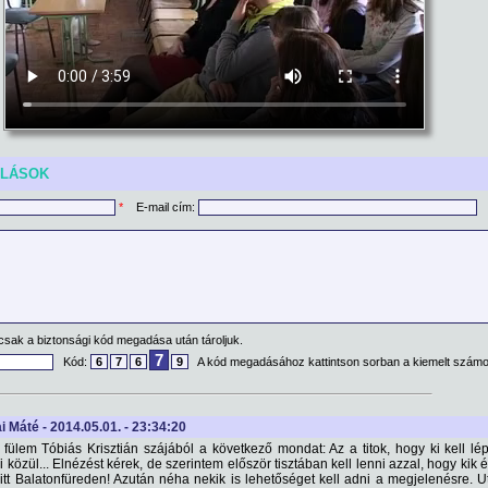
ÓLÁSOK
*
E-mail cím:
csak a biztonsági kód megadása után tároljuk.
7
Kód:
6
7
6
9
A kód megadásához kattintson sorban a kiemelt számo
i Máté - 2014.05.01. - 23:34:20
 fülem Tóbiás Krisztián szájából a következő mondat: Az a titok, hogy ki kell lé
i közül... Elnézést kérek, de szerintem először tisztában kell lenni azzal, hogy kik 
 itt Balatonfüreden! Azután néha nekik is lehetőséget kell adni a megjelenésre. 