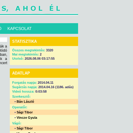
Ó
KAPCSOLAT
STATISZTIKA
ák a
olódó
Összes megtekintés:
3320
ban,
Mai megtekintés:
2
ák a
Utolsó:
2026.08.06 03:17:55
cert
ADATLAP
Forgatás napja:
2014.04.11
Sugárzás napja:
2014.04.16 (1186. adás)
Videó hossza:
0:03:58
Szerkesztő:
•
Bán László
Operatőr:
•
Sági Tibor
•
Vincze Gyula
Vágó:
•
Sági Tibor