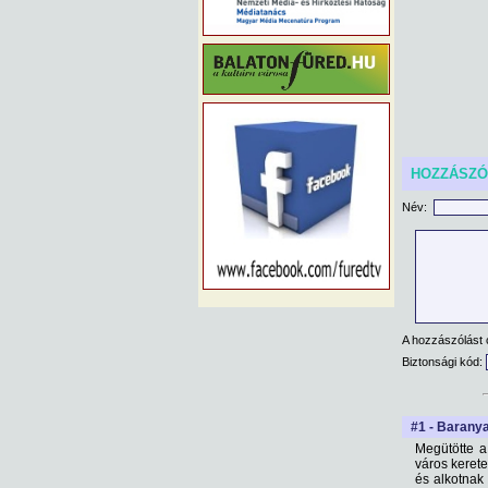
HOZZÁSZ
Név:
A hozzászólást 
Biztonsági kód:
#1 - Baranya
Megütötte a
város kerete
és alkotnak