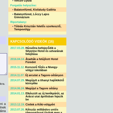
•
Vincze Gyula
Forgatás helyszíne:
•
Balatonfüred, Kisfaludy Galéria
•
Balatonfüred, Lóczy Lajos
Gimnázium
Riportalany:
•
Tóbiás Krisztián felelős szerkesztő,
Tempevölgy
KAPCSOLÓDÓ VIDEÓK (16)
2017.03.28.
Húsvétra befejeződik a
Silverine Hotel és udvarának
felújítása
2016.04.14.
Átadták a felújított Hotel
Füredet
2015.11.12.
Korszerű fűtés a Nivegy-
völgyi iskolában
2014.11.07.
Új arculat a Tagore-sétányon
2014.07.29.
Megújult a tihanyi hajókikötő
környéke
kra.
2014.06.24.
Megújul a Tagore sétány
2014.01.13.
Elkészült az új kerékpárút, az
Arácsi utat áprilisban fejezik
be
pni a
2013.12.19.
Civilek a Kéki-völgyért
élnek
2013.07.26.
Kétszáz milliárdos uniós
Utána
támogatással újultak meg a