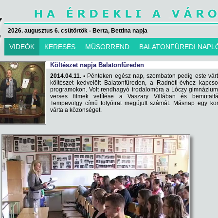
2026. augusztus 6. csütörtök - Berta, Bettina napja
VIDEÓK
KERESÉS
MŰSORREND
BALATONFÜREDI NAPL
Költészet napja Balatonfüreden
2014.04.11. •
Pénteken egész nap, szombaton pedig este várt
költészet kedvelőit Balatonfüreden, a Radnóti-évhez kapcs
programokon. Volt rendhagyó irodalomóra a Lóczy gimnázium
verses filmek vetítése a Vaszary Villában és bemutatt
Tempevölgy című folyóirat megújult számát. Másnap egy kon
várta a közönséget.