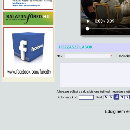
HOZZÁSZÓLÁSOK
Név:
*
E-mail cí
A hozzászólást csak a biztonsági kód megadása után
4
Biztonsági kód:
Kód:
5
5
9
2
Eddig nem ér