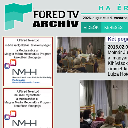
2026. augusztus 9. vasárna
VIDEÓK
KERESÉS
Két pog
2015.02.
Molnár Jud
a magyar
Kihívás
címmel ke
Lujza Hot