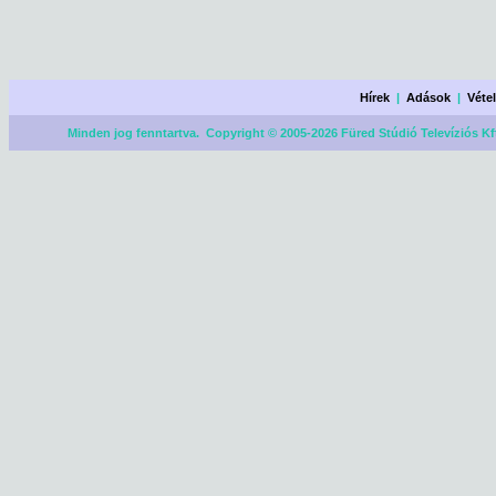
Hírek
|
Adások
|
Véte
Minden jog fenntartva. Copyright © 2005-2026 Füred Stúdió Televíziós Kf