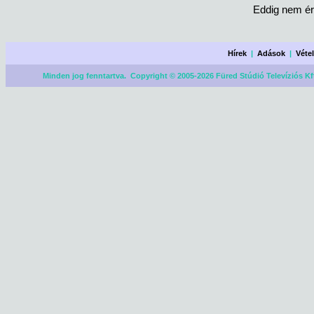
Eddig nem ér
Hírek
|
Adások
|
Véte
Minden jog fenntartva. Copyright © 2005-2026 Füred Stúdió Televíziós Kf