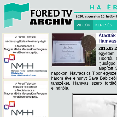
2026. augusztus 10. hétfő - 
VIDEÓK
KERESÉS
Átadták
Hamvas
2015.03.
egyetem 
Tibortól, 
ifjúságpo
alapított
napokon. Navracsics Tibor egysze
három éve elhunyt Sava Babic-ról
tanszéket, Hamvas szerb fordít
elindítója.