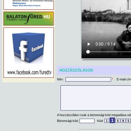
HOZZÁSZÓLÁSOK
Név:
*
E-mail cí
A hozzászólást csak a biztonsági kód megadása után
1
Biztonsági kód:
Kód:
1
5
8
5