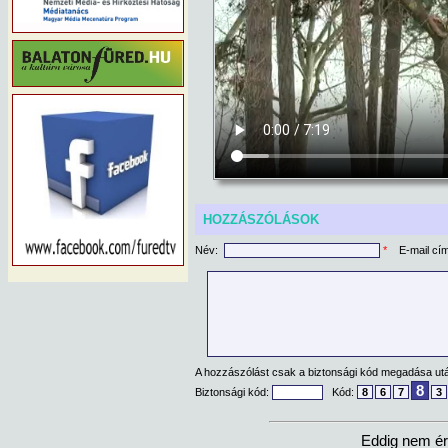
HOZZÁSZÓLÁSOK
Név:
*
E-mail cí
A hozzászólást csak a biztonsági kód megadása után
8
Biztonsági kód:
Kód:
8
6
7
3
Eddig nem ér