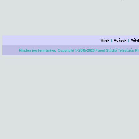
Hírek
|
Adások
|
Véte
Minden jog fenntartva. Copyright © 2005-2026 Füred Stúdió Televíziós Kf