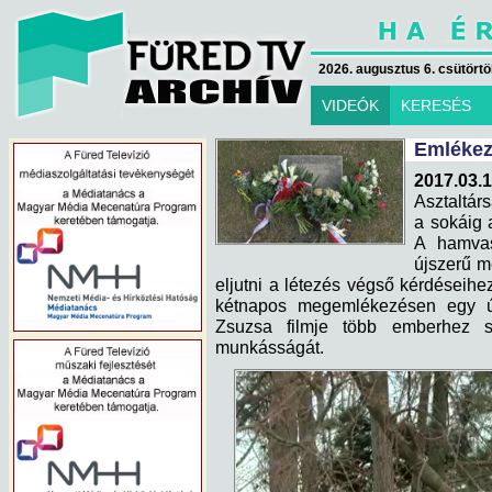
2026. augusztus 6. csütörtök
VIDEÓK
KERESÉS
Emlékez
2017.03.1
Asztaltárs
a sokáig 
A hamvas
újszerű m
eljutni a létezés végső kérdéseihe
kétnapos megemlékezésen egy új 
Zsuzsa filmje több emberhez 
munkásságát.