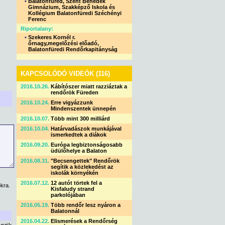
•
Balatonfüred, Szent Benedek
Gimnázium, Szakképző Iskola és
Kollégium Balatonfüredi Széchényi
Ferenc
Riportalany:
•
Szekeres Kornél r.
őrnagy,megelőzési előadó,
Balatonfüredi Rendőrkapitányság
KAPCSOLÓDÓ VIDEÓK (116)
2016.10.26.
Kábítószer miatt razziáztak a
rendőrök Füreden
2016.10.24.
Erre vigyázzunk
Mindenszentek ünnepén
2016.10.07.
Több mint 300 milliárd
2016.10.04.
Határvadászok munkájával
ismerkedtek a diákok
2016.09.20.
Európa legbiztonságosabb
üdülőhelye a Balaton
2016.08.31.
"Becsengettek" Rendőrök
segítik a közlekedést az
iskolák környékén
2016.07.12.
12 autót törtek fel a
kra.
Kisfaludy strand
parkolójában
2016.05.19.
Több rendőr lesz nyáron a
Balatonnál
2016.04.22.
Elismerések a Rendőrség