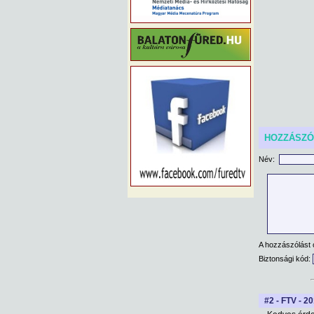
HOZZÁSZ
Név:
A hozzászólást 
Biztonsági kód:
#2 - FTV - 2