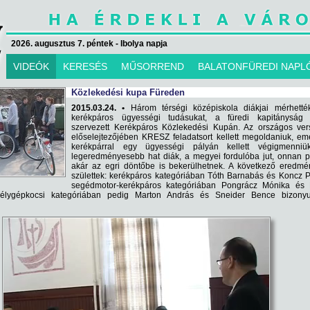
2026. augusztus 7. péntek - Ibolya napja
VIDEÓK
KERESÉS
MŰSORREND
BALATONFÜREDI NAPL
Közlekedési kupa Füreden
2015.03.24. •
Három térségi középiskola diákjai mérhették
kerékpáros ügyességi tudásukat, a füredi kapitányság á
szervezett Kerékpáros Közlekedési Kupán. Az országos ver
előselejtezőjében KRESZ feladatsort kellett megoldaniuk, eme
kerékpárral egy ügyességi pályán kellett végigmenniü
legeredményesebb hat diák, a megyei fordulóba jut, onnan 
akár az egri döntőbe is bekerülhetnek. A következő eredmé
születtek: kerékpáros kategóriában Tóth Barnabás és Koncz P
segédmotor-kerékpáros kategóriában Pongrácz Mónika és 
élygépkocsi kategóriában pedig Marton András és Sneider Bence bizonyu