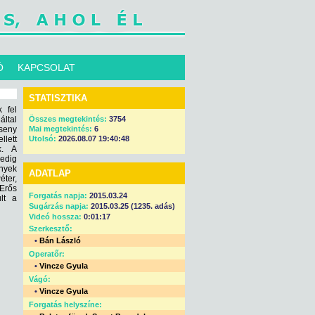
Ó
KAPCSOLAT
STATISZTIKA
 fel
ltal
Összes megtekintés:
3754
seny
Mai megtekintés:
6
llett
Utolsó:
2026.08.07 19:40:48
k. A
pedig
nyek
ADATLAP
éter,
Erős
Forgatás napja:
2015.03.24
lt a
Sugárzás napja:
2015.03.25 (1235. adás)
Videó hossza:
0:01:17
Szerkesztő:
•
Bán László
Operatőr:
•
Vincze Gyula
Vágó:
•
Vincze Gyula
Forgatás helyszíne: