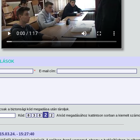
ÓLÁSOK
*
E-mail cím:
csak a biztonsági kód megadása után tároljuk.
2
Kód:
8
3
8
2
A kód megadásához kattintson sorban a kiemelt számo
015.03.24. - 15:27:40