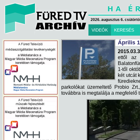
2026. augusztus 6. csütörtök
VIDEÓK
KERESÉS
Április 
2015.03.3
ettől az 
Balatonfü
1-től októ
két utcát 
fürediekn
parkolókat üzemeltető Probio Zrt
továbbra is megtalálja a megfelelő t