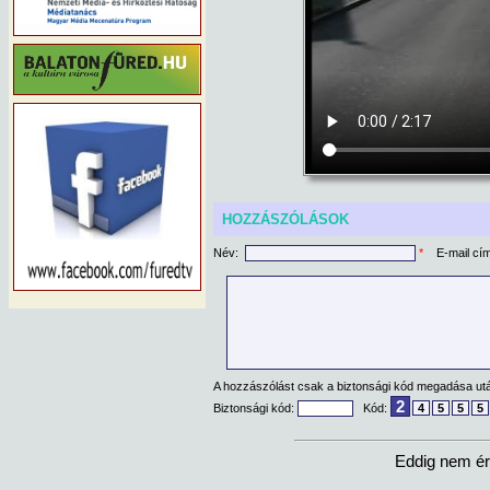
HOZZÁSZÓLÁSOK
Név:
*
E-mail cí
A hozzászólást csak a biztonsági kód megadása után
2
Biztonsági kód:
Kód:
4
5
5
5
Eddig nem ér