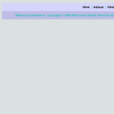
Hírek
|
Adások
|
Véte
Minden jog fenntartva. Copyright © 2005-2026 Füred Stúdió Televíziós Kf