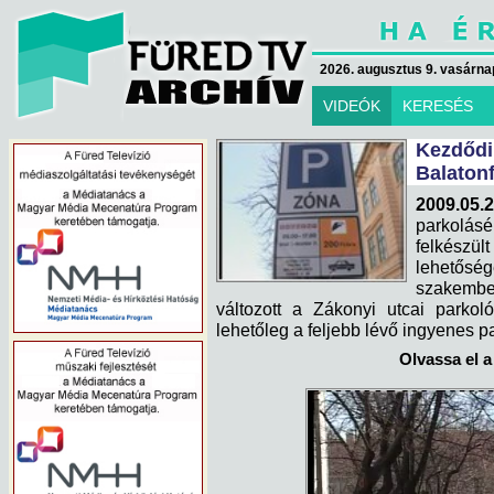
2026. augusztus 9. vasárna
VIDEÓK
KERESÉS
Kezdő
Balaton
2009.05.2
parkolás
felkészült
lehetőség
szakembe
változott a Zákonyi utcai parkol
lehetőleg a feljebb lévő ingyenes p
Olvassa el a