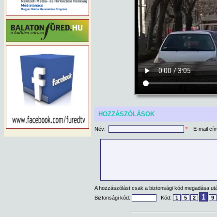
HOZZÁSZÓLÁSOK
Név:
*
E-mail cí
A hozzászólást csak a biztonsági kód megadása után
1
Biztonsági kód:
Kód:
1
5
2
9