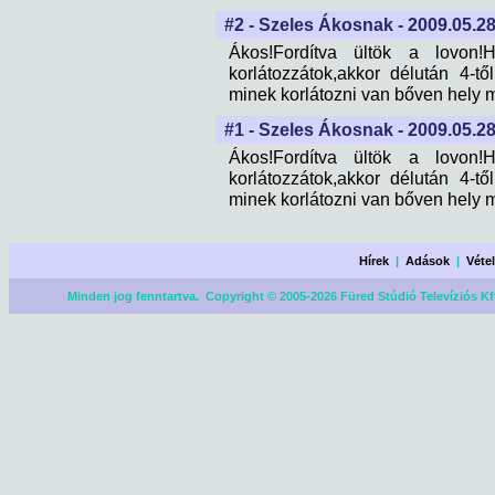
#2 - Szeles Ákosnak - 2009.05.28
Ákos!Fordítva ültök a lovon
korlátozzátok,akkor délután 4-től
minek korlátozni van bőven hely m
#1 - Szeles Ákosnak - 2009.05.28
Ákos!Fordítva ültök a lovon
korlátozzátok,akkor délután 4-től
minek korlátozni van bőven hely m
Hírek
|
Adások
|
Véte
Minden jog fenntartva. Copyright © 2005-2026 Füred Stúdió Televíziós Kf