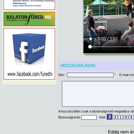
HOZZÁSZÓLÁSOK
Név:
*
E-mail cí
A hozzászólást csak a biztonsági kód megadása után
3
Biztonsági kód:
Kód:
2
1
9
6
Eddig nem ér