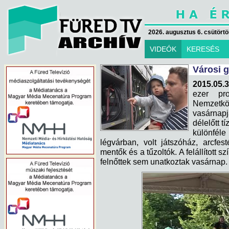
2026. augusztus 6. csütörtök
VIDEÓK
KERESÉS
Városi 
2015.05.3
ezer pr
Nemzetk
vasárnap
délelőtt t
különféle 
légvárban, volt játszóház, arcfes
mentők és a tűzoltók. A felállított 
felnőttek sem unatkoztak vasárnap.