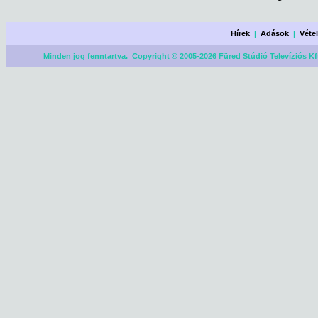
Hírek
|
Adások
|
Véte
Minden jog fenntartva. Copyright © 2005-2026 Füred Stúdió Televíziós Kf