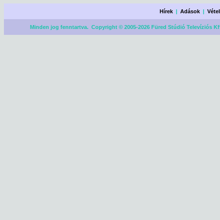
Hírek
|
Adások
|
Véte
Minden jog fenntartva. Copyright © 2005-2026 Füred Stúdió Televíziós Kf