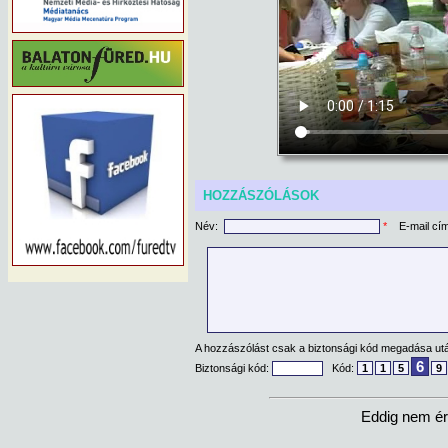
HOZZÁSZÓLÁSOK
Név:
*
E-mail cí
A hozzászólást csak a biztonsági kód megadása után
6
Biztonsági kód:
Kód:
1
1
5
9
Eddig nem ér