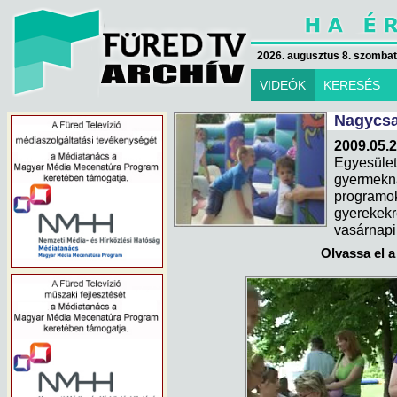
2026. augusztus 8. szombat 
VIDEÓK
KERESÉS
Nagycsa
2009.05.
Egyesüle
gyermek
programo
gyerekek
vasárnapi
Olvassa el a