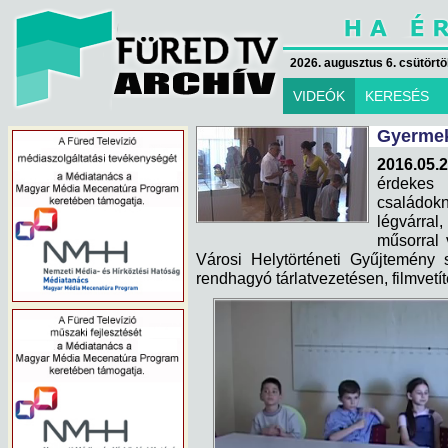
2026. augusztus 6. csütörtök
VIDEÓK
KERESÉS
Gyermek
2016.05.
érdekes
családo
légvárral
műsorral 
Városi Helytörténeti Gyűjtemény 
rendhagyó tárlatvezetésen, filmvetít