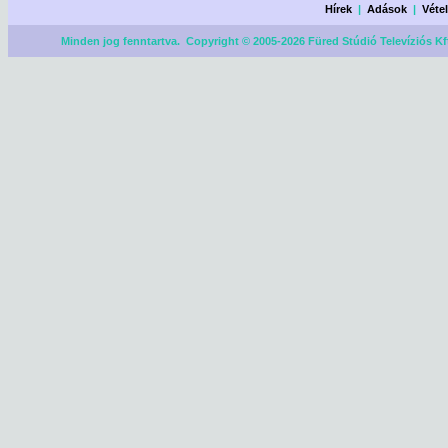
Hírek
|
Adások
|
Véte
Minden jog fenntartva. Copyright © 2005-2026 Füred Stúdió Televíziós Kf