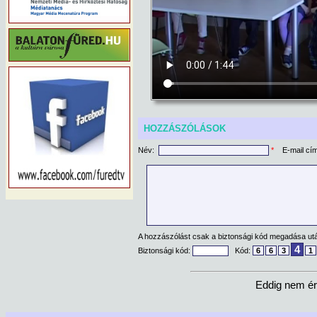
HOZZÁSZÓLÁSOK
Név:
*
E-mail cí
A hozzászólást csak a biztonsági kód megadása után
4
Biztonsági kód:
Kód:
6
6
3
1
Eddig nem ér