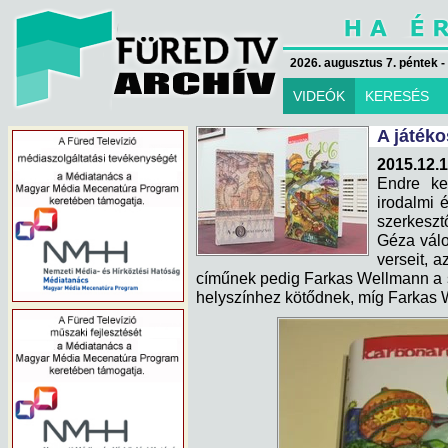
2026. augusztus 7. péntek -
VIDEÓK
KERESÉS
A játék
2015.12.1
Endre ke
irodalmi 
szerkeszt
Géza válo
verseit, a
címűnek pedig Farkas Wellmann a s
helyszínhez kötődnek, míg Farkas 