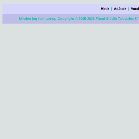
Hírek
|
Adások
|
Véte
Minden jog fenntartva. Copyright © 2005-2026 Füred Stúdió Televíziós Kf