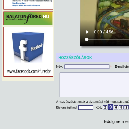
HOZZÁSZÓLÁSOK
Név:
*
E-mail cí
A hozzászólást csak a biztonsági kód megadása után
9
Biztonsági kód:
Kód:
2
6
5
2
Eddig nem ér