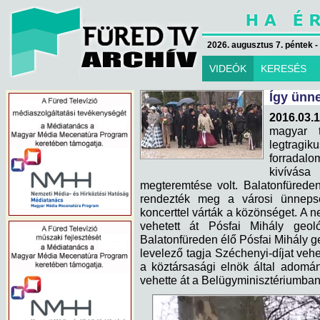
2026. augusztus 7. péntek -
VIDEÓK
KERESÉS
Így ünne
2016.03.1
magyar t
legtragi
forradalo
kivívás
megteremtése volt. Balatonfürede
rendezték meg a városi ünnepsé
koncerttel várták a közönséget. A n
vehetett át Pósfai Mihály geo
Balatonfüreden élő Pósfai Mihály
levelező tagja Széchenyi-díjat vehe
a köztársasági elnök által adomán
vehette át a Belügyminisztériumban