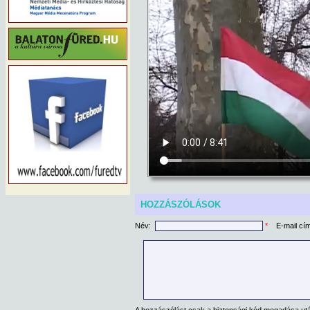
HOZZÁSZÓLÁSOK
Név:
*
E-mail cí