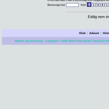
A hozzászólást csak a biztonsági kód megadása után
4
Biztonsági kód:
Kód:
1
9
8
1
Eddig nem ér
Hírek
|
Adások
|
Véte
Minden jog fenntartva. Copyright © 2005-2026 Füred Stúdió Televíziós Kf