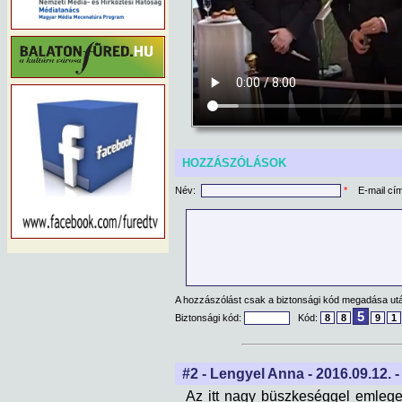
HOZZÁSZÓLÁSOK
Név:
*
E-mail cí
A hozzászólást csak a biztonsági kód megadása után
5
Biztonsági kód:
Kód:
8
8
9
1
#2 - Lengyel Anna - 2016.09.12. -
Az itt nagy büszkeséggel emlegete