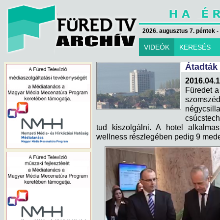
2026. augusztus 7. péntek -
VIDEÓK
KERESÉS
Átadták 
2016.04.1
Füredet a
szomszé
négycsi
csúcstech
tud kiszolgálni. A hotel alkalma
wellness részlegében pedig 9 mede