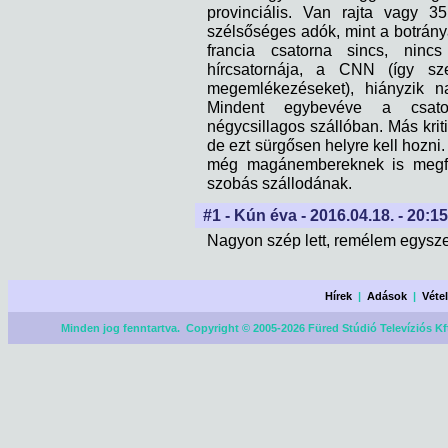
provinciális. Van rajta vagy 3
szélsőséges adók, mint a botrány
francia csatorna sincs, ninc
hírcsatornája, a CNN (így s
megemlékezéseket), hiányzik n
Mindent egybevéve a csatorn
négycsillagos szállóban. Más krit
de ezt sürgősen helyre kell hozn
még magánembereknek is megfi
szobás szállodának.
#1 - Kún éva - 2016.04.18. - 20:1
Nagyon szép lett, remélem egysze
Hírek
|
Adások
|
Véte
Minden jog fenntartva. Copyright © 2005-2026 Füred Stúdió Televíziós Kf