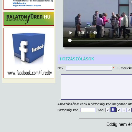
HOZZÁSZÓLÁSOK
Név:
*
E-mail cí
A hozzászólást csak a biztonsági kód megadása után
6
Biztonsági kód:
Kód:
2
2
1
3
Eddig nem ér