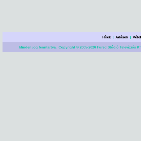
Hírek
|
Adások
|
Véte
Minden jog fenntartva. Copyright © 2005-2026 Füred Stúdió Televíziós Kf