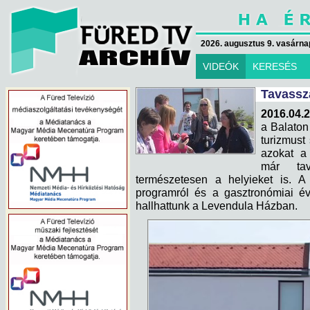
2026. augusztus 9. vasárna
VIDEÓK
KERESÉS
Tavassza
2016.04.2
a Balaton
turizmust
azokat a
már ta
természetesen a helyieket is. A 
programról és a gasztronómiai év
hallhattunk a Levendula Házban.