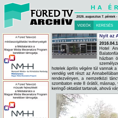
2026. augusztus 7. péntek -
VIDEÓK
KERESÉS
Nyit az 
2016.04.1
Hotel An
Balatonf
házban ö
személyze
hotelek április végére túl vannak a
vendég vett részt az Annabellában 
rendezvényen, a nemzetközi tánc
szombaton este 8 órától, másnap, 
keringő oktatást tartanak, ahová vár