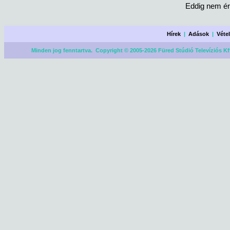
Eddig nem ér
Hírek
|
Adások
|
Véte
Minden jog fenntartva. Copyright © 2005-2026 Füred Stúdió Televíziós Kf