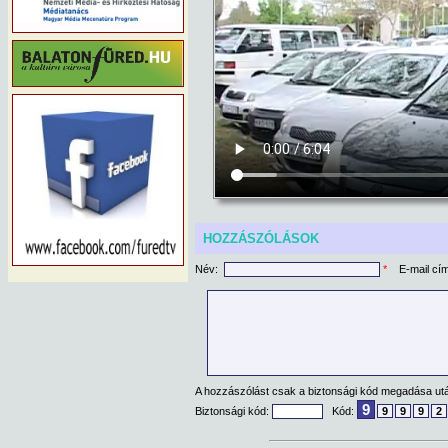
HOZZÁSZÓLÁSOK
Név:
*
E-mail cí
A hozzászólást csak a biztonsági kód megadása után
9
Biztonsági kód:
Kód:
9
9
9
2