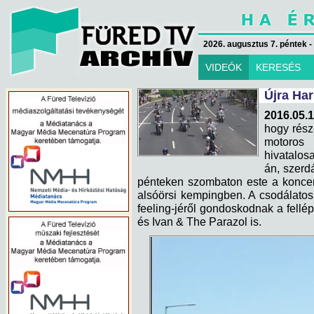
2026. augusztus 7. péntek -
VIDEÓK
KERESÉS
Újra Har
2016.05.1
hogy rész
motoros 
hivatalos
án, szerdá
pénteken szombaton este a koncer
alsóörsi kempingben. A csodálatos
feeling-jéről gondoskodnak a fellép
és Ivan & The Parazol is.