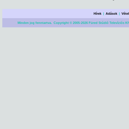
Hírek
|
Adások
|
Véte
Minden jog fenntartva. Copyright © 2005-2026 Füred Stúdió Televíziós Kf