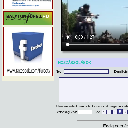
HOZZÁSZÓLÁSOK
Név:
*
E-mail cí
A hozzászólást csak a biztonsági kód megadása után
8
Biztonsági kód:
Kód:
9
6
6
2
Eddig nem ér