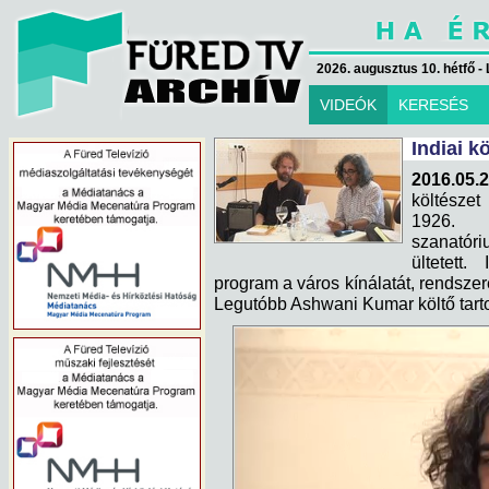
2026. augusztus 10. hétfő - 
VIDEÓK
KERESÉS
Indiai kö
2016.05.2
költészet
1926. 
szanatór
ültetett.
program a város kínálatát, rendsze
Legutóbb Ashwani Kumar költő tartot