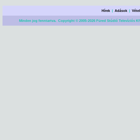
Hírek
|
Adások
|
Véte
Minden jog fenntartva. Copyright © 2005-2026 Füred Stúdió Televíziós Kf