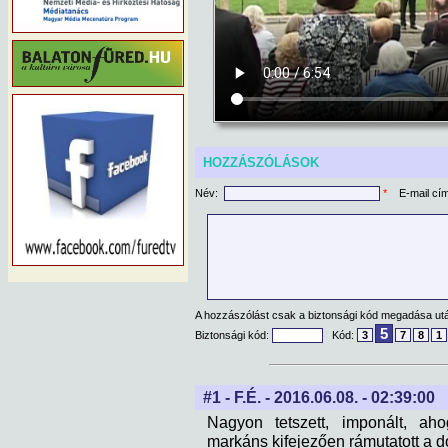
HOZZÁSZÓLÁSOK
Név:
*
E-mail cí
A hozzászólást csak a biztonsági kód megadása után
5
Biztonsági kód:
Kód:
3
7
8
1
#1 - F.É. - 2016.06.08. - 02:39:00
Nagyon tetszett, imponált, aho
markáns kifejezően rámutatott a dol