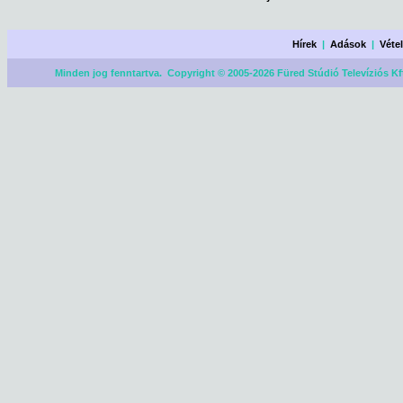
Hírek
|
Adások
|
Véte
Minden jog fenntartva. Copyright © 2005-2026 Füred Stúdió Televíziós Kf