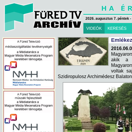
2026. augusztus 7. péntek -
VIDEÓK
KERESÉS
Emlékez
2016.06
Magyarorsz
akik a h
Magyarors
voltak sa
Szidiropulosz Archimédesz Balaton