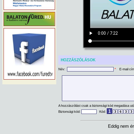
HOZZÁSZÓLÁSOK
Név:
*
E-mail cí
A hozzászólást csak a biztonsági kód megadása után
1
Biztonsági kód:
Kód:
3
6
3
3
Eddig nem ér