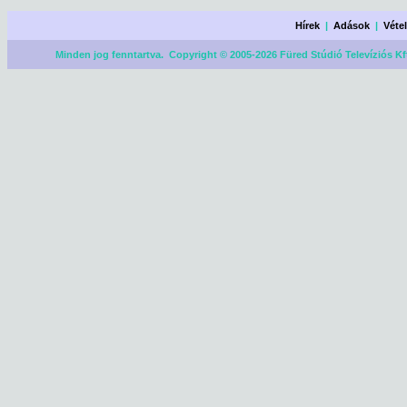
Hírek
|
Adások
|
Véte
Minden jog fenntartva. Copyright © 2005-2026 Füred Stúdió Televíziós Kf