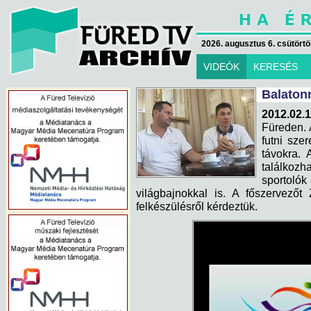
2026. augusztus 6. csütörtök
VIDEÓK
KERESÉS
Balatonm
2012.02.1
Füreden. 
futni szer
távokra. 
találkoz
sportol
világbajnokkal is. A főszervezőt
felkészülésről kérdeztük.