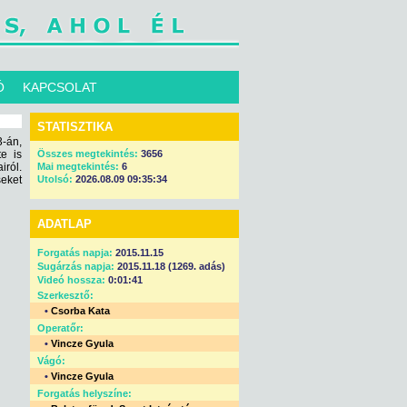
Ó
KAPCSOLAT
STATISZTIKA
3-án,
te is
Összes megtekintés:
3656
iról.
Mai megtekintés:
6
eket
Utolsó:
2026.08.09 09:35:34
ADATLAP
Forgatás napja:
2015.11.15
Sugárzás napja:
2015.11.18 (1269. adás)
Videó hossza:
0:01:41
Szerkesztő:
•
Csorba Kata
Operatőr:
•
Vincze Gyula
Vágó:
•
Vincze Gyula
Forgatás helyszíne: