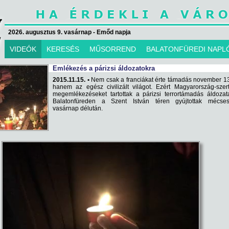
2026. augusztus 9. vasárnap - Emőd napja
VIDEÓK
KERESÉS
MŰSORREND
BALATONFÜREDI NAPL
Emlékezés a párizsi áldozatokra
2015.11.15. •
Nem csak a franciákat érte támadás november 1
hanem az egész civilizált világot. Ezért Magyarország-szer
megemlékezéseket tartottak a párizsi terrortámadás áldozata
Balatonfüreden a Szent István téren gyújtottak mécses
vasárnap délután.