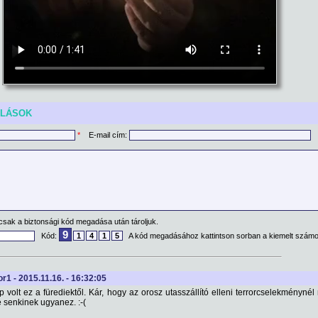
ÓLÁSOK
*
E-mail cím:
csak a biztonsági kód megadása után tároljuk.
9
Kód:
1
4
1
5
A kód megadásához kattintson sorban a kiemelt számo
or1 - 2015.11.16. - 16:32:05
volt ez a fürediektől. Kár, hogy az orosz utasszállító elleni terrorcselekményné
e senkinek ugyanez. :-(