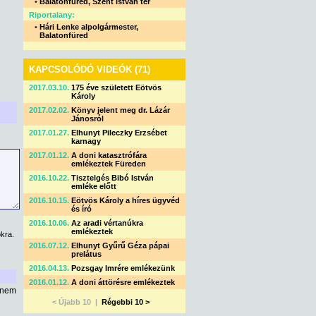
•
Balatonfüred, Szent István tér
Riportalany:
•
Hári Lenke alpolgármester,
Balatonfüred
KAPCSOLÓDÓ VIDEÓK (71)
2017.03.10.
175 éve született Eötvös
Károly
2017.02.02.
Könyv jelent meg dr. Lázár
Jánosról
2017.01.27.
Elhunyt Pileczky Erzsébet
karnagy
2017.01.12.
A doni katasztrófára
emlékeztek Füreden
2016.10.22.
Tisztelgés Bibó István
emléke előtt
2016.10.15.
Eötvös Károly a híres ügyvéd
és író
2016.10.06.
Az aradi vértanúkra
emlékeztek
kra.
2016.07.12.
Elhunyt Gyűrű Géza pápai
prelátus
2016.04.13.
Pozsgay Imrére emlékezünk
2016.01.12.
A doni áttörésre emlékeztek
l nem
< Újabb 10 |
Régebbi 10 >