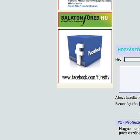
HOZZÁSZ
Név:
A hozzászólást 
Biztonsági kód:
#1 - Profesz
Nagyon szép 
jutott eszéb