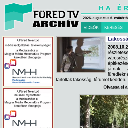
2026. augusztus 6. csütörtök
VIDEÓK
KERESÉS
Lakossá
2008.10.2
részlete
városrész
építkezés
járnak,
fürediekn
tartottak lakossági fórumot kedden.
Olvassa el a