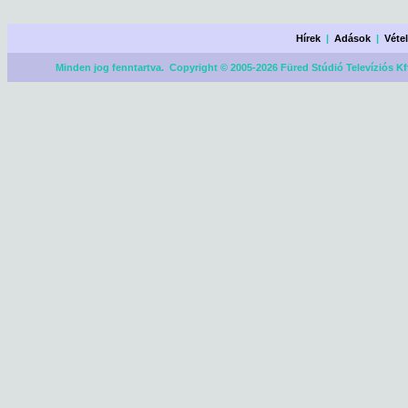
Hírek
|
Adások
|
Véte
Minden jog fenntartva. Copyright © 2005-2026 Füred Stúdió Televíziós Kf