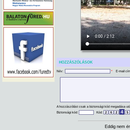
HOZZÁSZÓLÁSOK
Név:
*
E-mail cí
A hozzászólást csak a biztonsági kód megadása után
4
Biztonsági kód:
Kód:
2
6
2
5
Eddig nem ér