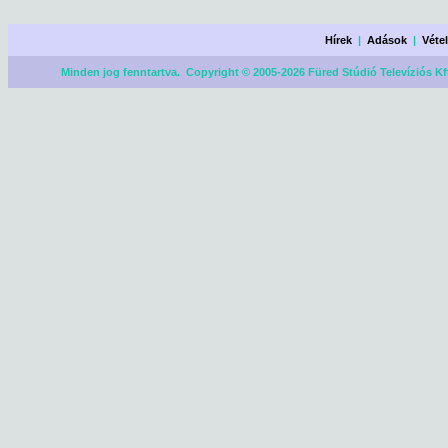
Hírek
|
Adások
|
Véte
Minden jog fenntartva. Copyright © 2005-2026 Füred Stúdió Televíziós Kf