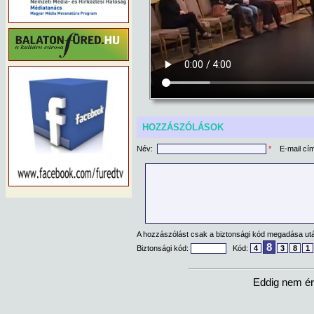
HOZZÁSZÓLÁSOK
Név:
*
E-mail cí
A hozzászólást csak a biztonsági kód megadása után
8
Biztonsági kód:
Kód:
4
3
8
1
Eddig nem ér