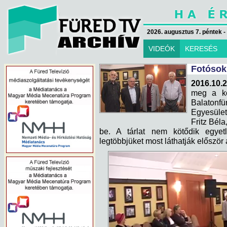
2026. augusztus 7. péntek -
VIDEÓK
KERESÉS
Fotósok 
2016.10.2
meg a kö
Balaton
Egyesület
Fritz Bél
be. A tárlat nem kötődik egye
legtöbbjüket most láthatják először