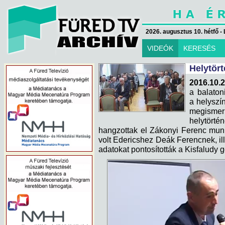
2026. augusztus 10. hétfő - 
VIDEÓK
KERESÉS
Helytör
2016.10.2
a balaton
a helyszí
megismer
helytört
hangzottak el Zákonyi Ferenc mun
volt Edericshez Deák Ferencnek, ill
adatokat pontosították a Kisfaludy 