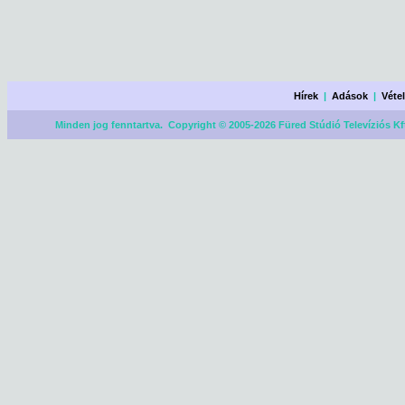
Hírek
|
Adások
|
Véte
Minden jog fenntartva. Copyright © 2005-2026 Füred Stúdió Televíziós Kf