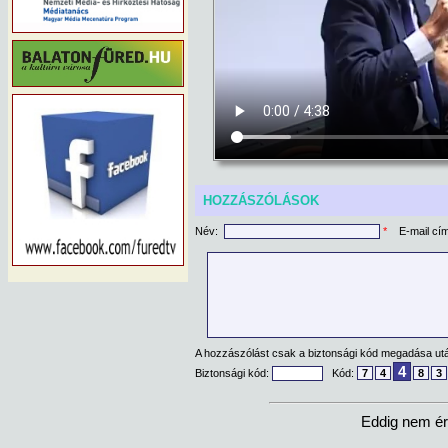
HOZZÁSZÓLÁSOK
Név:
*
E-mail cí
A hozzászólást csak a biztonsági kód megadása után
4
Biztonsági kód:
Kód:
7
4
8
3
Eddig nem ér