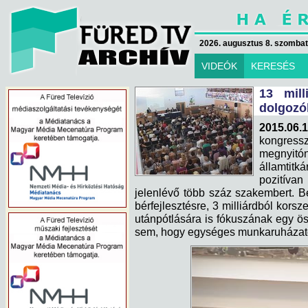
2026. augusztus 8. szombat 
VIDEÓK
KERESÉS
13 mill
dolgozók
2015.06.
kongressz
megnyitó
államtitk
pozitíva
jelenlévő több száz szakembert. Bej
bérfejlesztésre, 3 milliárdból kor
utánpótlására is fókuszának egy ös
sem, hogy egységes munkaruházato