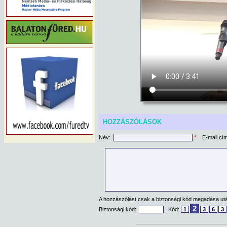
HOZZÁSZÓLÁSOK
Név:
*
E-mail cí
A hozzászólást csak a biztonsági kód megadása után
2
Biztonsági kód:
Kód:
1
3
6
3