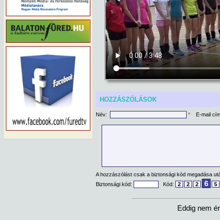
HOZZÁSZÓLÁSOK
Név:
*
E-mail cí
A hozzászólást csak a biztonsági kód megadása után
6
Biztonsági kód:
Kód:
2
2
2
5
Eddig nem ér