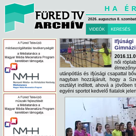
2026. augusztus 8. szombat 
VIDEÓK
KERESÉS
Ifjúsá
Gimnáz
2016.11.0
női röplab
élmezőny
utánpótlás és ifjúsági csapattal b
nagyban hozzájárult, hogy a Sz
osztályt indított, ahová a jövőben
egyéni sportot kedvelő fiatalok jele