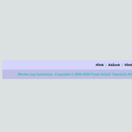
Hírek
|
Adások
|
Véte
Minden jog fenntartva. Copyright © 2005-2026 Füred Stúdió Televíziós Kf